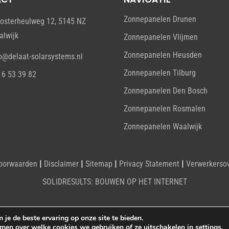
Zonnepanelen Drunen
oosterheulweg 12, 5145 NZ
alwijk
Zonnepanelen Vlijmen
Zonnepanelen Heusden
o@delaat-solarsystems.nl
Zonnepanelen Tilburg
16 53 39 82
Zonnepanelen Den Bosch
Zonnepanelen Rosmalen
Zonnepanelen Waalwijk
|
|
|
|
oorwaarden
Disclaimer
Sitemap
Privacy Statement
Verwerkerso
SOLIDRESULTS: BOUWEN OP HET INTERNET
je de beste ervaring op onze site te bieden.
omen over welke cookies we gebruiken of ze uitschakelen in
settings
.